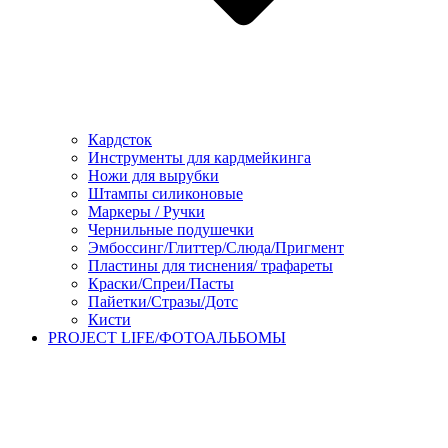
Кардсток
Инструменты для кардмейкинга
Ножи для вырубки
Штампы силиконовые
Маркеры / Ручки
Чернильные подушечки
Эмбоссинг/Глиттер/Слюда/Пригмент
Пластины для тиснения/ трафареты
Краски/Спреи/Пасты
Пайетки/Стразы/Дотс
Кисти
PROJECT LIFE/ФОТОАЛЬБОМЫ