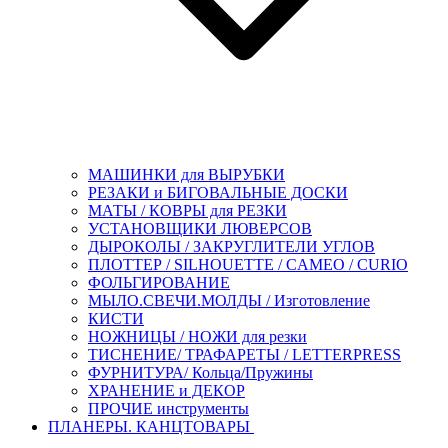
МАШИНКИ для ВЫРУБКИ
РЕЗАКИ и БИГОВАЛЬНЫЕ ДОСКИ
МАТЫ / КОВРЫ для РЕЗКИ
УСТАНОВЩИКИ ЛЮВЕРСОВ
ДЫРОКОЛЫ / ЗАКРУГЛИТЕЛИ УГЛОВ
ПЛОТТЕР / SILHOUETTE / CAMEO / CURIO
ФОЛЬГИРОВАНИЕ
МЫЛО.СВЕЧИ.МОЛДЫ / Изготовление
КИСТИ
НОЖНИЦЫ / НОЖИ для резки
ТИСНЕНИЕ/ ТРАФАРЕТЫ / LETTERPRESS
ФУРНИТУРА/ Кольца/Пружины
ХРАНЕНИЕ и ДЕКОР
ПРОЧИЕ инструменты
ПЛАНЕРЫ. КАНЦТОВАРЫ