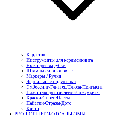
Кардсток
Инструменты для кардмейкинга
Ножи для вырубки
Штампы силиконовые
Маркеры / Ручки
Чернильные подушечки
Эмбоссинг/Глиттер/Слюда/Пригмент
Пластины для тиснения/ трафареты
Краски/Спреи/Пасты
Пайетки/Стразы/Дотс
Кисти
PROJECT LIFE/ФОТОАЛЬБОМЫ