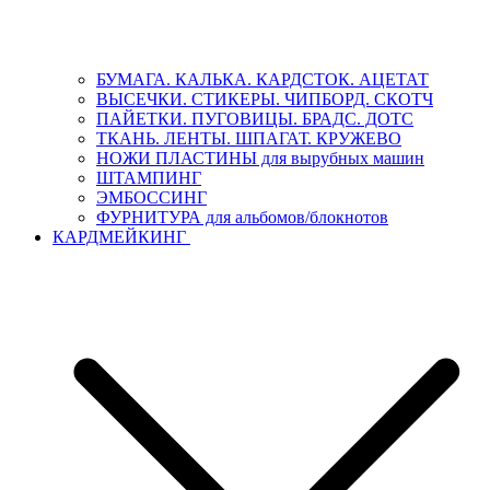
БУМАГА. КАЛЬКА. КАРДСТОК. АЦЕТАТ
ВЫСЕЧКИ. СТИКЕРЫ. ЧИПБОРД. СКОТЧ
ПАЙЕТКИ. ПУГОВИЦЫ. БРАДС. ДОТС
ТКАНЬ. ЛЕНТЫ. ШПАГАТ. КРУЖЕВО
НОЖИ ПЛАСТИНЫ для вырубных машин
ШТАМПИНГ
ЭМБОССИНГ
ФУРНИТУРА для альбомов/блокнотов
КАРДМЕЙКИНГ