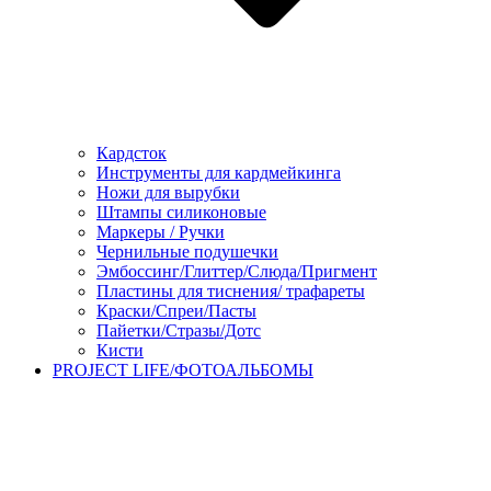
Кардсток
Инструменты для кардмейкинга
Ножи для вырубки
Штампы силиконовые
Маркеры / Ручки
Чернильные подушечки
Эмбоссинг/Глиттер/Слюда/Пригмент
Пластины для тиснения/ трафареты
Краски/Спреи/Пасты
Пайетки/Стразы/Дотс
Кисти
PROJECT LIFE/ФОТОАЛЬБОМЫ