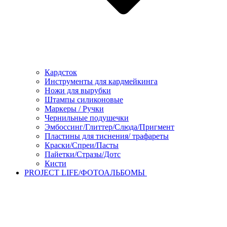
Кардсток
Инструменты для кардмейкинга
Ножи для вырубки
Штампы силиконовые
Маркеры / Ручки
Чернильные подушечки
Эмбоссинг/Глиттер/Слюда/Пригмент
Пластины для тиснения/ трафареты
Краски/Спреи/Пасты
Пайетки/Стразы/Дотс
Кисти
PROJECT LIFE/ФОТОАЛЬБОМЫ