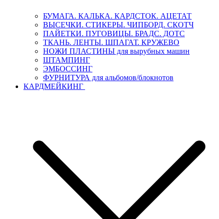
БУМАГА. КАЛЬКА. КАРДСТОК. АЦЕТАТ
ВЫСЕЧКИ. СТИКЕРЫ. ЧИПБОРД. СКОТЧ
ПАЙЕТКИ. ПУГОВИЦЫ. БРАДС. ДОТС
ТКАНЬ. ЛЕНТЫ. ШПАГАТ. КРУЖЕВО
НОЖИ ПЛАСТИНЫ для вырубных машин
ШТАМПИНГ
ЭМБОССИНГ
ФУРНИТУРА для альбомов/блокнотов
КАРДМЕЙКИНГ