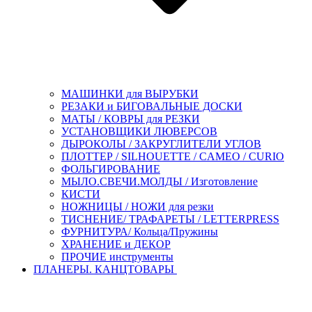
МАШИНКИ для ВЫРУБКИ
РЕЗАКИ и БИГОВАЛЬНЫЕ ДОСКИ
МАТЫ / КОВРЫ для РЕЗКИ
УСТАНОВЩИКИ ЛЮВЕРСОВ
ДЫРОКОЛЫ / ЗАКРУГЛИТЕЛИ УГЛОВ
ПЛОТТЕР / SILHOUETTE / CAMEO / CURIO
ФОЛЬГИРОВАНИЕ
МЫЛО.СВЕЧИ.МОЛДЫ / Изготовление
КИСТИ
НОЖНИЦЫ / НОЖИ для резки
ТИСНЕНИЕ/ ТРАФАРЕТЫ / LETTERPRESS
ФУРНИТУРА/ Кольца/Пружины
ХРАНЕНИЕ и ДЕКОР
ПРОЧИЕ инструменты
ПЛАНЕРЫ. КАНЦТОВАРЫ