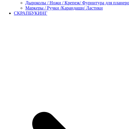
Дыроколы / Ножи / Крепеж/ Фурнитура для планер
Маркеры / Ручки /Карандаши/ Ластики
СКРАПБУКИНГ