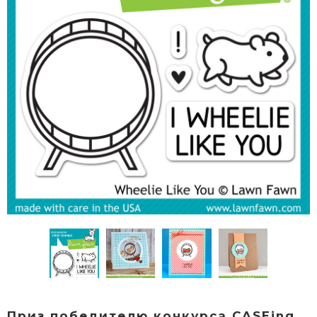
Приз победителю конкурса CASEing