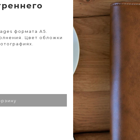
треннего
ages формата А5.
полнения. Цвет обложки
фотографиях.
орзину