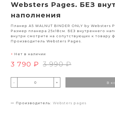
Websters Pages. БЕЗ вну
наполнения
Планер A5 WALNUT BINDER ONLY by Websters P
Размер планера 25х18см. БЕЗ внутреннего на
внутри смотрите на сопутствующих к товару 
Производитель Websters Pages.
Нет в наличии
3 790 ₽
3 990 ₽
-
+
В к
Производитель:
Websters pages