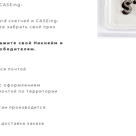
CASEing-
rd скетчей и CASEing-
те забрать свой приз
ажите свой Никнейм и
победителем.
ся почтой
 с оформлением
 почтой по территории
тан производится
 доставка заказа